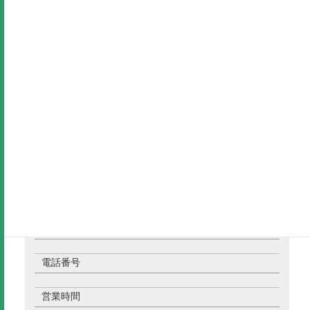
元海女さんとしていた方が、ところてんはじめまし
た！
ともろてん？ところてん？ともこさんがつくるとこ
ろてん！
ともろてん
所 在 地
電話番号
営業時間