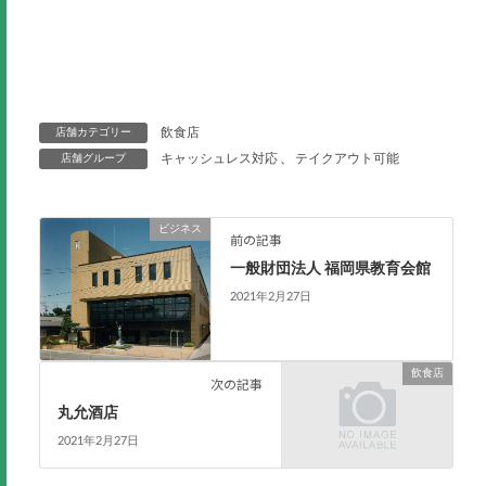
飲食店
店舗カテゴリー
キャッシュレス対応
、
テイクアウト可能
店舗グループ
ビジネス
前の記事
一般財団法人 福岡県教育会館
2021年2月27日
飲食店
次の記事
丸允酒店
2021年2月27日