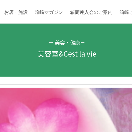
お店・施設
箱崎マガジン
箱商連入会のご案内
箱崎
－
美容・健康
－
美容室&Cest la vie