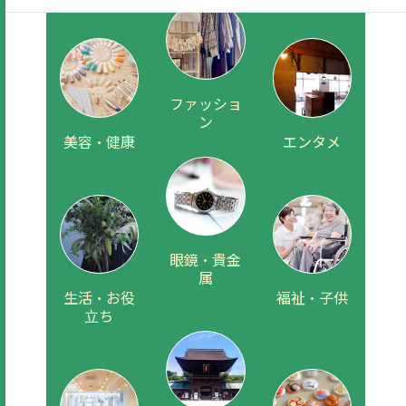
ファッショ
ン
美容・健康
エンタメ
眼鏡・貴金
属
生活・お役
福祉・子供
立ち